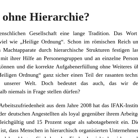
ohne Hierarchie?
enschlichen Gesellschaft eine lange Tradition. Das Wor
viel wie „Heilige Ordnung“. Schon im römischen Reich un
 Machtapparate durch hierarchische Strukturen festigen las
ss mit ihrer Hilfe an Personengruppen und an einzelne Person
önnen und die korrekte Aufgabenerfüllung ohne Weiteres üb
eiligen Ordnung“ ganz sicher einen Teil der rasanten techn
ung unserer Welt. Doch bedeutet das auch, das wir de
lb niemals in Frage stellen dürfen?
beitszufriedenheit aus dem Jahre 2008 hat das IFAK-Instit
der deutschen Angestellten als loyal gegenüber ihrem Arbeitg
gleichgültig und 15 Prozent sogar als sabotagebereit ein. D
 ist, dass Menschen in hierarchisch organisierten Unternehme