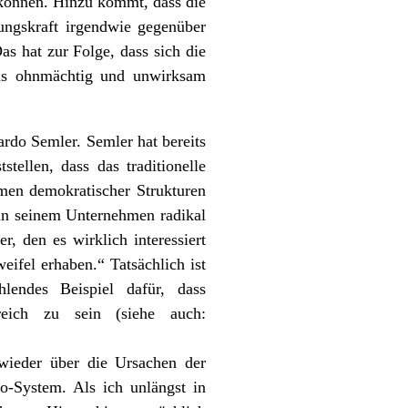
 können. Hinzu kommt, dass die
ungskraft irgendwie gegenüber
as hat zur Folge, dass sich die
 als ohnmächtig und unwirksam
rdo Semler. Semler hat bereits
tellen, dass das traditionelle
hmen demokratischer Strukturen
r in seinem Unternehmen radikal
, den es wirklich interessiert
ifel erhaben.“ Tatsächlich ist
endes Beispiel dafür, dass
reich zu sein (siehe auch:
ieder über die Ursachen der
-System. Als ich unlängst in