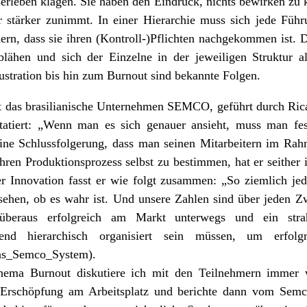
serleben klagen. Sie haben den Eindruck, nichts bewirken zu
r stärker zunimmt. In einer Hierarchie muss sich jede Führ
rn, dass sie ihren (Kontroll-)Pflichten nachgekommen ist. D
fblähen und sich der Einzelne in der jeweiligen Struktur
rustration bis hin zum Burnout sind bekannte Folgen.
gt das brasilianische Unternehmen SEMCO, geführt durch Rica
atiert: „Wenn man es sich genauer ansieht, muss man fests
eine Schlussfolgerung, dass man seinen Mitarbeitern im Ra
ihren Produktionsprozess selbst zu bestimmen, hat er seithe
r Innovation fasst er wie folgt zusammen: „So ziemlich jeder
ehen, ob es wahr ist. Und unsere Zahlen sind über jeden Zwe
raus erfolgreich am Markt unterwegs und ein strahl
gend hierarchisch organisiert sein müssen, um erfolg
Das_Semco_System).
ema Burnout diskutiere ich mit den Teilnehmern immer w
Erschöpfung am Arbeitsplatz und berichte dann vom Semco