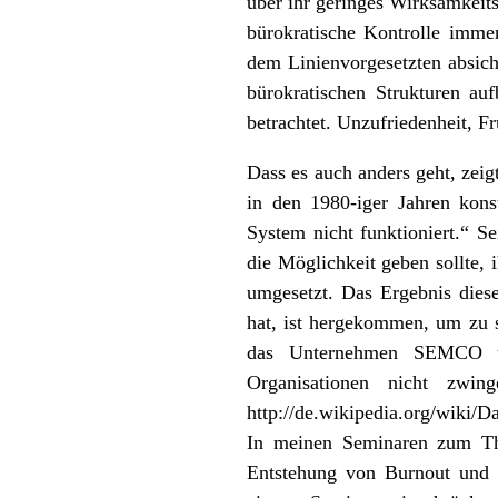
über ihr geringes Wirksamkeit
bürokratische Kontrolle imme
dem Linienvorgesetzten absiche
bürokratischen Strukturen au
betrachtet. Unzufriedenheit, F
Dass es auch anders geht, zei
in den 1980-iger Jahren konst
System nicht funktioniert.“ S
die Möglichkeit geben sollte, 
umgesetzt. Das Ergebnis diese
hat, ist hergekommen, um zu s
das Unternehmen SEMCO übe
Organisationen nicht zwin
http://de.wikipedia.org/wiki/
In meinen Seminaren zum Th
Entstehung von Burnout und 