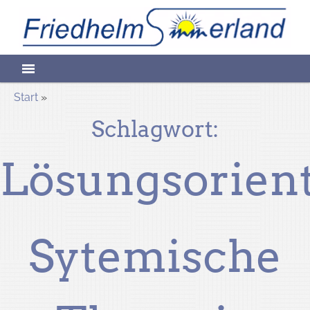
Skip
Friedhelm
to
content
Sommerlan
Start
»
Schlagwort:
Heilpraktike
Lösungsorien
für
Sytemische
Psychotherap