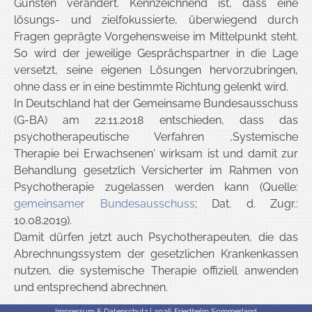
Gunsten verändert. Kennzeichnend ist, dass eine
lösungs- und zielfokussierte, überwiegend durch
Fragen geprägte Vorgehensweise im Mittelpunkt steht.
So wird der jeweilige Gesprächspartner in die Lage
versetzt, seine eigenen Lösungen hervorzubringen,
ohne dass er in eine bestimmte Richtung gelenkt wird.
In Deutschland hat der Gemeinsame Bundesausschuss
(G-BA) am 22.11.2018 entschieden, dass das
psychotherapeutische Verfahren ‚Systemische
Therapie bei Erwachsenen‘ wirksam ist und damit zur
Behandlung gesetzlich Versicherter im Rahmen von
Psychotherapie zugelassen werden kann (Quelle:
gemeinsamer Bundesausschuss
; Dat. d. Zugr.:
10.08.2019).
Damit dürfen jetzt auch Psychotherapeuten, die das
Abrechnungssystem der gesetzlichen Krankenkassen
nutzen, die systemische Therapie offiziell anwenden
und entsprechend abrechnen.
Impressum & Datenschutz
| 2026 Friedhelm Sommerland