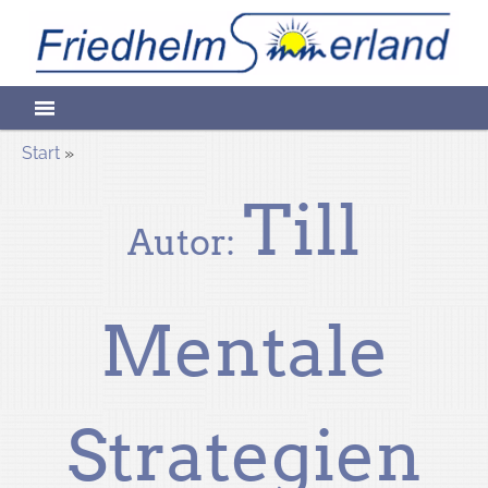
Skip
Friedhelm
to
content
Sommerlan
Start
»
Till
Heilpraktike
Autor:
Mentale
für
Strategien
Psychotherap