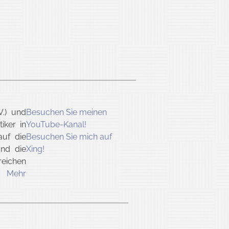
V.) und
Besuchen Sie meinen
tiker in
YouTube-Kanal!
 auf die
Besuchen Sie mich auf
nd die
Xing!
reichen
n.
Mehr