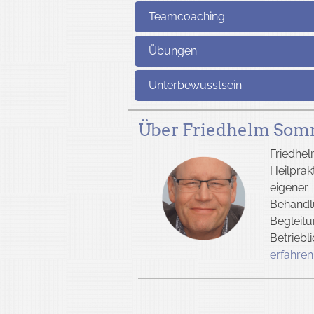
Teamcoaching
Übungen
Unterbewusstsein
Über Friedhelm Som
Friedhe
Heilprak
eigener
Behandl
Begleitu
Betrieb
erfahren.