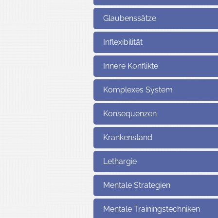
Glaubenssätze
Inflexibilität
Innere Konflikte
Komplexes System
Konsequenzen
Krankenstand
Lethargie
Mentale Strategien
Mentale Trainingstechniken