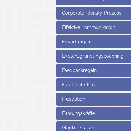
Corporate-Identity-Prozess
Effektive Kommunikation
Erwartungen
Existenzgründungscoaching
Feedbackregeln
Fragetechniken
Frustration
Führungskräfte
Glaubenssätze