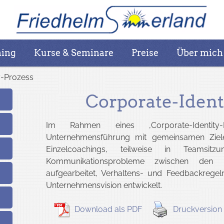
lpraktiker für Psychother
hing
Kurse & Seminare
Preise
Über mich
y-Prozess
Corporate-Ident
Im Rahmen eines ‚Corporate-Identity-P
Unternehmensführung mit gemeinsamen Zielen
Einzelcoachings, teilweise in Teamsit
Kommunikationsprobleme zwischen den I
aufgearbeitet, Verhaltens- und Feedbackrege
Unternehmensvision entwickelt.
Download als PDF
Druckversion