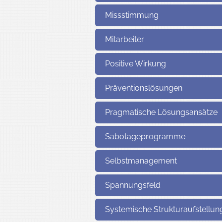
Missstimmung
Mitarbeiter
Positive Wirkung
Präventionslösungen
Pragmatische Lösungsansätze
Sabotageprogramme
Selbstmanagement
Spannungsfeld
Systemische Strukturaufstellun