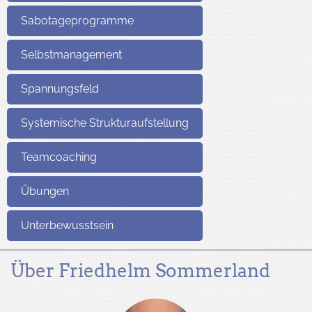
Sabotageprogramme
Selbstmanagement
Spannungsfeld
Systemische Strukturaufstellung
Teamcoaching
Übungen
Unterbewusstsein
Über Friedhelm Sommerland