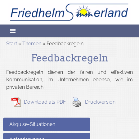
Skip
Friedhelm
to
content
Sommerlan
Start
»
Themen
» Feedbackregeln
Feedbackregeln
Heilpraktike
Feedbackregeln dienen der fairen und effektiven
Kommunikation, im Unternehmen ebenso, wie im
privaten Bereich.
für
Download als PDF
Druckversion
Akquise-Situationen
Psychotherap