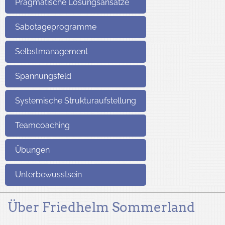
Pragmatische Lösungsansätze
Sabotageprogramme
Selbstmanagement
Spannungsfeld
Systemische Strukturaufstellung
Teamcoaching
Übungen
Unterbewusstsein
Über Friedhelm Sommerland