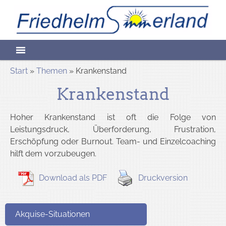
Skip
Friedhelm
to
content
Sommerlan
Start
»
Themen
» Krankenstand
Krankenstand
Heilpraktike
Hoher Krankenstand ist oft die Folge von
Leistungsdruck, Überforderung, Frustration,
Erschöpfung oder Burnout. Team- und Einzelcoaching
hilft dem vorzubeugen.
für
Download als PDF
Druckversion
Psychotherap
Akquise-Situationen